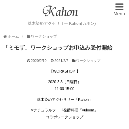
Menu
Home
ホーム
草木染めアクセサリー Kahon(カホン)
Gallery
ギャラリー
ホーム
ワークショップ
Order Made
オーダーメード
「ミモザ」ワークショップお申込み受付開始
Blog
ブログ
2020/2/10
2021/2/7
ワークショップ
Plant dyeing
草木染め
【WORKSHOP 】
Workshop
ワークショップ
2020.3.8（日曜日）
11:00-15:00
Contact
お問い合わせ
草木染めアクセサリー「Kahon」
×ナチュラルフード発酵料理「yuloom」
コラボワークショップ