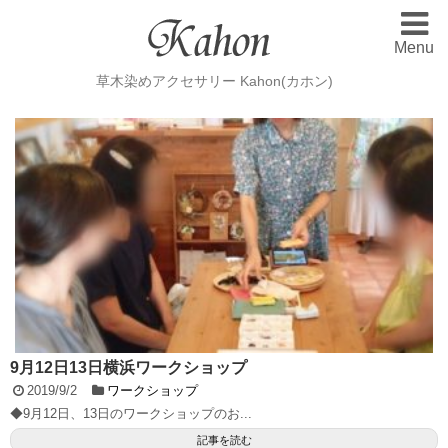
Menu
Home
ホーム
草木染めアクセサリー Kahon(カホン)
Gallery
ギャラリー
Order Made
オーダーメード
Blog
ブログ
Plant dyeing
草木染め
Workshop
ワークショップ
Contact
お問い合わせ
9月12日13日横浜ワークショップ
2019/9/2
ワークショップ
◆9月12日、13日のワークショップのお...
記事を読む