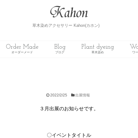
Home
草木染めアクセサリー Kahon(カホン)
ホーム
Order Made
Blog
Plant dyeing
Wo
Gallery
オーダーメード
ブログ
草木染め
ワ
ギャラリー
Order Made
オーダーメード
2022/2/25
出展情報
Blog
３月出展のお知らせです。
ブログ
Plant dyeing
〇イベントタイトル